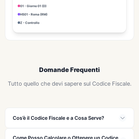
01 - Giorno 01 (D)
H501 - Roma (RM)
Z - Controllo
Domande Frequenti
Tutto quello che devi sapere sul Codice Fiscale.
Cos’è il Codice Fiscale e a Cosa Serve?
Immagina la scena. Un impiegato ti allunga un modulo
Come Posso Calcolare o Ottenere un Codice