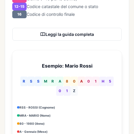
Codice catastale del comune o stato
12-15
Codice di controllo finale
16
Leggi la guida completa
Esempio: Mario Rossi
R
S
S
M
R
A
8
0
A
0
1
H
5
0
1
Z
RSS - ROSSI (Cognome)
MRA - MARIO (Nome)
80 - 1980 (Anno)
A - Gennaio (Mese)