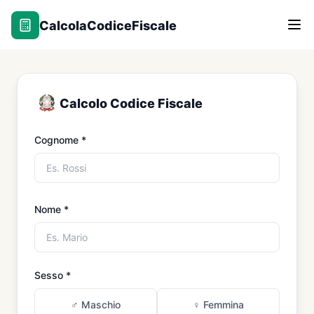
Vai
al
CalcolaCodiceFiscale
contenuto
principale
Calcolo Codice Fiscale
Cognome
*
Nome
*
Sesso
*
♂ Maschio
♀ Femmina